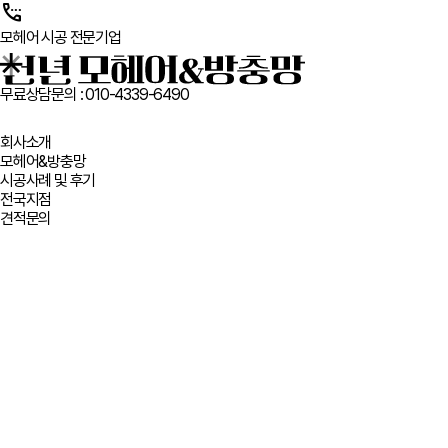
settings_phone
모헤어 시공 전문기업
무료상담문의 :
010-4339-6490
회사소개
모헤어&방충망
시공사례 및 후기
전국지점
견적문의