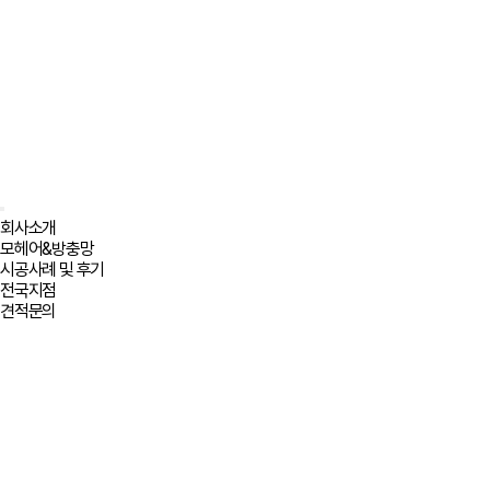
회사소개
모헤어&방충망
시공사례 및 후기
전국지점
견적문의