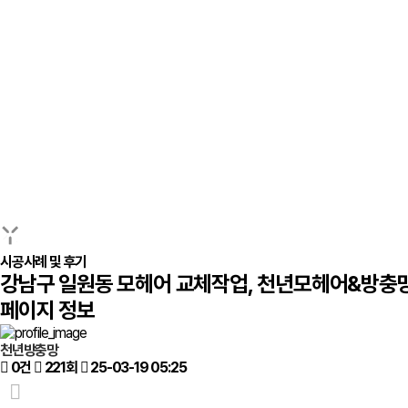
시공사례 및 후기
강남구 일원동 모헤어 교체작업, 천년모헤어&방충
페이지 정보
천년방충망
0건
221회
25-03-19 05:25