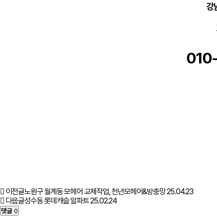
강
010
이전글
노원구 월계동 모헤어 교체작업, 천년모헤어&방충망
25.04.23
다음글
성수동 롯데캐슬 알파트
25.02.24
댓글
0