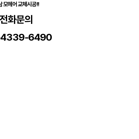
남 모헤어 교체시공!!
전화문의
-4339-6490